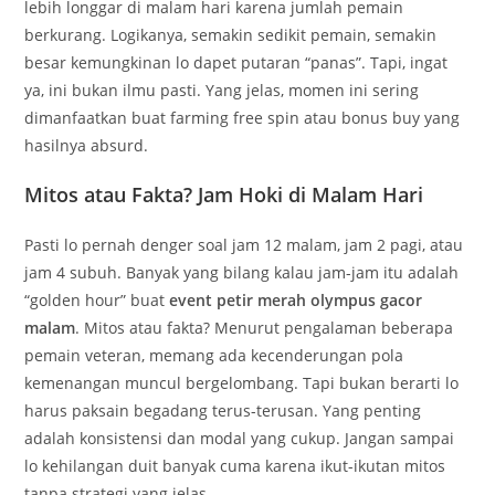
lebih longgar di malam hari karena jumlah pemain
berkurang. Logikanya, semakin sedikit pemain, semakin
besar kemungkinan lo dapet putaran “panas”. Tapi, ingat
ya, ini bukan ilmu pasti. Yang jelas, momen ini sering
dimanfaatkan buat farming free spin atau bonus buy yang
hasilnya absurd.
Mitos atau Fakta? Jam Hoki di Malam Hari
Pasti lo pernah denger soal jam 12 malam, jam 2 pagi, atau
jam 4 subuh. Banyak yang bilang kalau jam-jam itu adalah
“golden hour” buat
event petir merah olympus gacor
malam
. Mitos atau fakta? Menurut pengalaman beberapa
pemain veteran, memang ada kecenderungan pola
kemenangan muncul bergelombang. Tapi bukan berarti lo
harus paksain begadang terus-terusan. Yang penting
adalah konsistensi dan modal yang cukup. Jangan sampai
lo kehilangan duit banyak cuma karena ikut-ikutan mitos
tanpa strategi yang jelas.