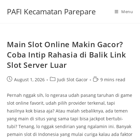
Skip
PAFI Kecamatan Parepare
to
Menu
content
Main Slot Online Makin Gacor?
Coba Intip Rahasia di Balik Link
Slot Server Luar
Post
Post
Reading
August 1, 2026
Judi Slot Gacor
9 mins read
published:
category:
time:
Pernah nggak sih, lo ngerasa udah pasang taruhan di game
slot online favorit, udah pilih provider terkenal, tapi
hasilnya kok biasa aja? Atau malah sebaliknya, ada temen
yang main di situs yang sama tapi bisa jackpot bertubi-
tubi? Tenang, lo nggak sendirian yang ngalamin ini. Banyak
pemain slot di Indonesia yang mulai curiga kalau ada faktor