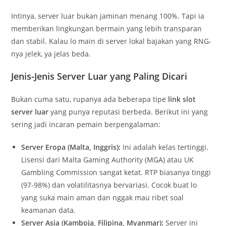
Intinya, server luar bukan jaminan menang 100%. Tapi ia
memberikan lingkungan bermain yang lebih transparan
dan stabil. Kalau lo main di server lokal bajakan yang RNG-
nya jelek, ya jelas beda.
Jenis-Jenis Server Luar yang Paling Dicari
Bukan cuma satu, rupanya ada beberapa tipe
link slot
server luar
yang punya reputasi berbeda. Berikut ini yang
sering jadi incaran pemain berpengalaman:
Server Eropa (Malta, Inggris):
Ini adalah kelas tertinggi.
Lisensi dari Malta Gaming Authority (MGA) atau UK
Gambling Commission sangat ketat. RTP biasanya tinggi
(97-98%) dan volatilitasnya bervariasi. Cocok buat lo
yang suka main aman dan nggak mau ribet soal
keamanan data.
Server Asia (Kamboja, Filipina, Myanmar):
Server ini