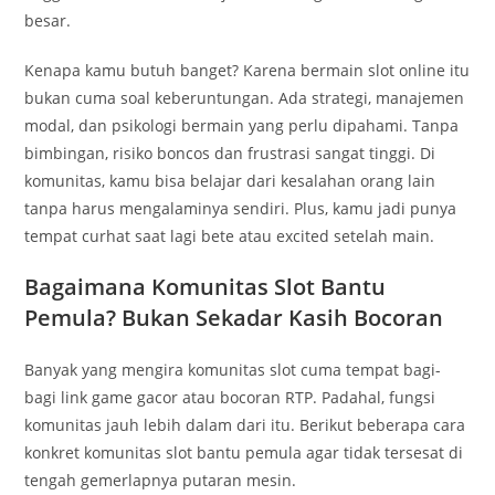
besar.
Kenapa kamu butuh banget? Karena bermain slot online itu
bukan cuma soal keberuntungan. Ada strategi, manajemen
modal, dan psikologi bermain yang perlu dipahami. Tanpa
bimbingan, risiko boncos dan frustrasi sangat tinggi. Di
komunitas, kamu bisa belajar dari kesalahan orang lain
tanpa harus mengalaminya sendiri. Plus, kamu jadi punya
tempat curhat saat lagi bete atau excited setelah main.
Bagaimana Komunitas Slot Bantu
Pemula? Bukan Sekadar Kasih Bocoran
Banyak yang mengira komunitas slot cuma tempat bagi-
bagi link game gacor atau bocoran RTP. Padahal, fungsi
komunitas jauh lebih dalam dari itu. Berikut beberapa cara
konkret komunitas slot bantu pemula agar tidak tersesat di
tengah gemerlapnya putaran mesin.