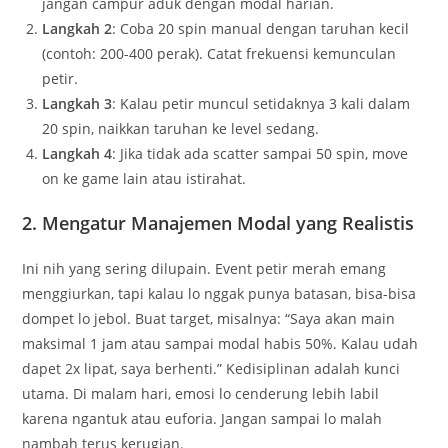
jangan campur aduk dengan modal harian.
Langkah 2
: Coba 20 spin manual dengan taruhan kecil
(contoh: 200-400 perak). Catat frekuensi kemunculan
petir.
Langkah 3
: Kalau petir muncul setidaknya 3 kali dalam
20 spin, naikkan taruhan ke level sedang.
Langkah 4
: Jika tidak ada scatter sampai 50 spin, move
on ke game lain atau istirahat.
2. Mengatur Manajemen Modal yang Realistis
Ini nih yang sering dilupain. Event petir merah emang
menggiurkan, tapi kalau lo nggak punya batasan, bisa-bisa
dompet lo jebol. Buat target, misalnya: “Saya akan main
maksimal 1 jam atau sampai modal habis 50%. Kalau udah
dapet 2x lipat, saya berhenti.” Kedisiplinan adalah kunci
utama. Di malam hari, emosi lo cenderung lebih labil
karena ngantuk atau euforia. Jangan sampai lo malah
nambah terus kerugian.