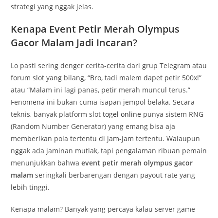
strategi yang nggak jelas.
Kenapa Event Petir Merah Olympus
Gacor Malam Jadi Incaran?
Lo pasti sering denger cerita-cerita dari grup Telegram atau
forum slot yang bilang, “Bro, tadi malem dapet petir 500x!”
atau “Malam ini lagi panas, petir merah muncul terus.”
Fenomena ini bukan cuma isapan jempol belaka. Secara
teknis, banyak platform slot
togel online
punya sistem RNG
(Random Number Generator) yang emang bisa aja
memberikan pola tertentu di jam-jam tertentu. Walaupun
nggak ada jaminan mutlak, tapi pengalaman ribuan pemain
menunjukkan bahwa
event petir merah olympus gacor
malam
seringkali berbarengan dengan payout rate yang
lebih tinggi.
Kenapa malam? Banyak yang percaya kalau server game