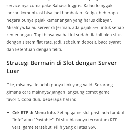
service-nya cuma pake Bahasa Inggris. Kalau lo nggak
lancar, komunikasi bisa jadi hambatan. Ketiga, beberapa
negara punya pajak kemenangan yang harus dibayar.
Misalnya, kalau server di Jerman, ada pajak 5% untuk setiap
kemenangan. Tapi biasanya hal ini sudah diakali oleh situs
dengan sistem flat rate. Jadi, sebelum deposit, baca syarat
dan ketentuan dengan teliti.
Strategi Bermain di Slot dengan Server
Luar
Oke, misalnya lo udah punya link yang valid. Sekarang
gimana cara mainnya? Jangan langsung comot game
favorit. Coba dulu beberapa hal ini:
Cek RTP di Menu Info:
Setiap game slot pasti ada tombol
“Info” atau “Paytable”. Di situ biasanya tercantum RTP
versi game tersebut. Pilih yang di atas 96%.