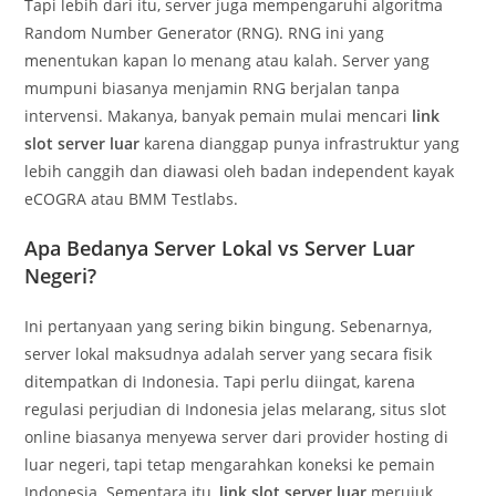
Tapi lebih dari itu, server juga mempengaruhi algoritma
Random Number Generator (RNG). RNG ini yang
menentukan kapan lo menang atau kalah. Server yang
mumpuni biasanya menjamin RNG berjalan tanpa
intervensi. Makanya, banyak pemain mulai mencari
link
slot server luar
karena dianggap punya infrastruktur yang
lebih canggih dan diawasi oleh badan independent kayak
eCOGRA atau BMM Testlabs.
Apa Bedanya Server Lokal vs Server Luar
Negeri?
Ini pertanyaan yang sering bikin bingung. Sebenarnya,
server lokal maksudnya adalah server yang secara fisik
ditempatkan di Indonesia. Tapi perlu diingat, karena
regulasi perjudian di Indonesia jelas melarang, situs slot
online biasanya menyewa server dari provider hosting di
luar negeri, tapi tetap mengarahkan koneksi ke pemain
Indonesia. Sementara itu,
link slot server luar
merujuk