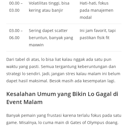
00.00 –
Volatilitas tinggi, bisa
Hati-hati, fokus
03.00
kering atau banjir
pada manajemen
modal
03.00 –
Sering dapet scatter
Ini jam favorit, tapi
06.00
beruntun, banyak yang
pastikan fisik fit
maxwin
Dari tabel di atas, lo bisa liat kalau nggak ada satu pun
waktu yang pasti. Semua tergantung keberuntungan dan
strategi lo sendiri. Jadi, jangan stres kalau malam ini belum
dapet hasil maksimal. Besok masih ada kesempatan lagi.
Kesalahan Umum yang Bikin Lo Gagal di
Event Malam
Banyak pemain yang frustasi karena terlalu fokus pada satu
game. Misalnya, lo cuma main di Gates of Olympus doang.