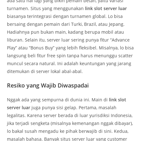
ada satu hal lagi yang bikin pemain betah, yaitu variasi
turnamen. Situs yang menggunakan
link slot server luar
biasanya terintegrasi dengan turnamen global. Lo bisa
bersaing dengan pemain dari Turki, Brazil, atau Jepang.
Hadiahnya pun bukan main, kadang berupa mobil atau
liburan. Selain itu, server luar sering punya fitur “Advance
Play” atau “Bonus Buy” yang lebih fleksibel. Misalnya, lo bisa
langsung beli fitur free spin tanpa harus menunggu scatter
muncul secara natural. Ini adalah keuntungan yang jarang
ditemukan di server lokal abal-abal.
Resiko yang Wajib Diwaspadai
Nggak ada yang sempurna di dunia ini. Main di
link slot
server luar
juga punya sisi gelap. Pertama, masalah
legalitas. Karena server berada di luar yurisdiksi Indonesia,
jika terjadi sengketa (misalnya kemenangan nggak dibayar),
lo bakal susah mengadu ke pihak berwajib di sini. Kedua,
masalah bahasa. Banyak situs server luar yang customer