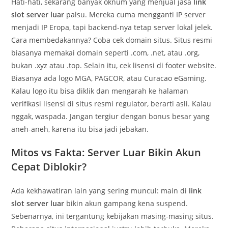
Hati-hati, sekarang banyak oknum yang menjual jasa
link
slot server luar
palsu. Mereka cuma mengganti IP server
menjadi IP Eropa, tapi backend-nya tetap server lokal jelek.
Cara membedakannya? Coba cek domain situs. Situs resmi
biasanya memakai domain seperti .com, .net, atau .org,
bukan .xyz atau .top. Selain itu, cek lisensi di footer website.
Biasanya ada logo MGA, PAGCOR, atau Curacao eGaming.
Kalau logo itu bisa diklik dan mengarah ke halaman
verifikasi lisensi di situs resmi regulator, berarti asli. Kalau
nggak, waspada. Jangan tergiur dengan bonus besar yang
aneh-aneh, karena itu bisa jadi jebakan.
Mitos vs Fakta: Server Luar Bikin Akun
Cepat Diblokir?
Ada kekhawatiran lain yang sering muncul: main di
link
slot server luar
bikin akun gampang kena suspend.
Sebenarnya, ini tergantung kebijakan masing-masing situs.