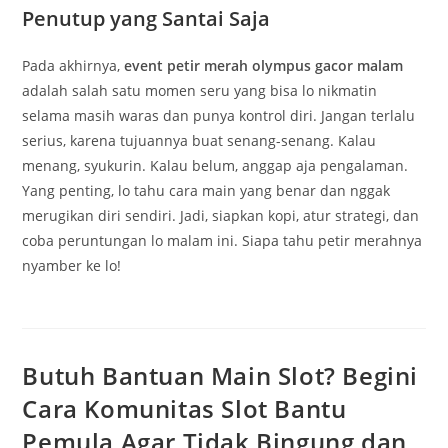
Penutup yang Santai Saja
Pada akhirnya,
event petir merah olympus gacor malam
adalah salah satu momen seru yang bisa lo nikmatin
selama masih waras dan punya kontrol diri. Jangan terlalu
serius, karena tujuannya buat senang-senang. Kalau
menang, syukurin. Kalau belum, anggap aja pengalaman.
Yang penting, lo tahu cara main yang benar dan nggak
merugikan diri sendiri. Jadi, siapkan kopi, atur strategi, dan
coba peruntungan lo malam ini. Siapa tahu petir merahnya
nyamber ke lo!
Butuh Bantuan Main Slot? Begini
Cara Komunitas Slot Bantu
Pemula Agar Tidak Bingung dan