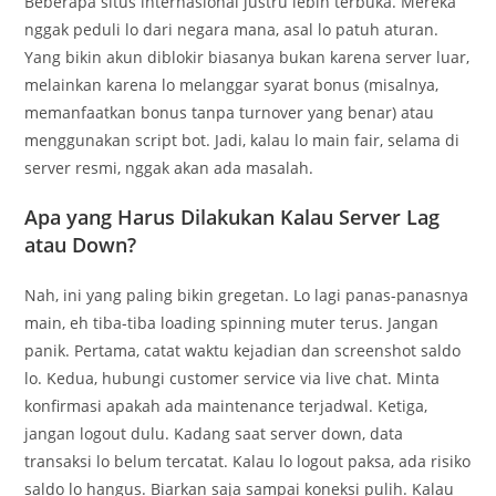
Beberapa situs internasional justru lebih terbuka. Mereka
nggak peduli lo dari negara mana, asal lo patuh aturan.
Yang bikin akun diblokir biasanya bukan karena server luar,
melainkan karena lo melanggar syarat bonus (misalnya,
memanfaatkan bonus tanpa turnover yang benar) atau
menggunakan script bot. Jadi, kalau lo main fair, selama di
server resmi, nggak akan ada masalah.
Apa yang Harus Dilakukan Kalau Server Lag
atau Down?
Nah, ini yang paling bikin gregetan. Lo lagi panas-panasnya
main, eh tiba-tiba loading spinning muter terus. Jangan
panik. Pertama, catat waktu kejadian dan screenshot saldo
lo. Kedua, hubungi customer service via live chat. Minta
konfirmasi apakah ada maintenance terjadwal. Ketiga,
jangan logout dulu. Kadang saat server down, data
transaksi lo belum tercatat. Kalau lo logout paksa, ada risiko
saldo lo hangus. Biarkan saja sampai koneksi pulih. Kalau