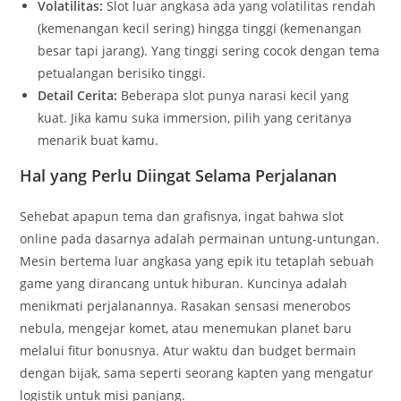
Volatilitas:
Slot luar angkasa ada yang volatilitas rendah
(kemenangan kecil sering) hingga tinggi (kemenangan
besar tapi jarang). Yang tinggi sering cocok dengan tema
petualangan berisiko tinggi.
Detail Cerita:
Beberapa slot punya narasi kecil yang
kuat. Jika kamu suka immersion, pilih yang ceritanya
menarik buat kamu.
Hal yang Perlu Diingat Selama Perjalanan
Sehebat apapun tema dan grafisnya, ingat bahwa slot
online pada dasarnya adalah permainan untung-untungan.
Mesin bertema luar angkasa yang epik itu tetaplah sebuah
game yang dirancang untuk hiburan. Kuncinya adalah
menikmati perjalanannya. Rasakan sensasi menerobos
nebula, mengejar komet, atau menemukan planet baru
melalui fitur bonusnya. Atur waktu dan budget bermain
dengan bijak, sama seperti seorang kapten yang mengatur
logistik untuk misi panjang.