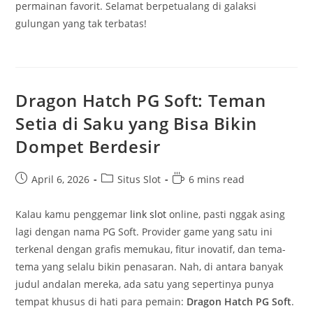
permainan favorit. Selamat berpetualang di galaksi
gulungan yang tak terbatas!
Dragon Hatch PG Soft: Teman
Setia di Saku yang Bisa Bikin
Dompet Berdesir
Post
Post
Reading
April 6, 2026
Situs Slot
6 mins read
published:
category:
time:
Kalau kamu penggemar
link slot
online, pasti nggak asing
lagi dengan nama PG Soft. Provider game yang satu ini
terkenal dengan grafis memukau, fitur inovatif, dan tema-
tema yang selalu bikin penasaran. Nah, di antara banyak
judul andalan mereka, ada satu yang sepertinya punya
tempat khusus di hati para pemain:
Dragon Hatch PG Soft
.