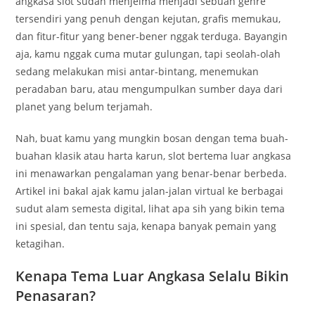
angkasa slot sudah menjelma menjadi sebuah genre
tersendiri yang penuh dengan kejutan, grafis memukau,
dan fitur-fitur yang bener-bener nggak terduga. Bayangin
aja, kamu nggak cuma mutar gulungan, tapi seolah-olah
sedang melakukan misi antar-bintang, menemukan
peradaban baru, atau mengumpulkan sumber daya dari
planet yang belum terjamah.
Nah, buat kamu yang mungkin bosan dengan tema buah-
buahan klasik atau harta karun, slot bertema luar angkasa
ini menawarkan pengalaman yang benar-benar berbeda.
Artikel ini bakal ajak kamu jalan-jalan virtual ke berbagai
sudut alam semesta digital, lihat apa sih yang bikin tema
ini spesial, dan tentu saja, kenapa banyak pemain yang
ketagihan.
Kenapa Tema Luar Angkasa Selalu Bikin
Penasaran?