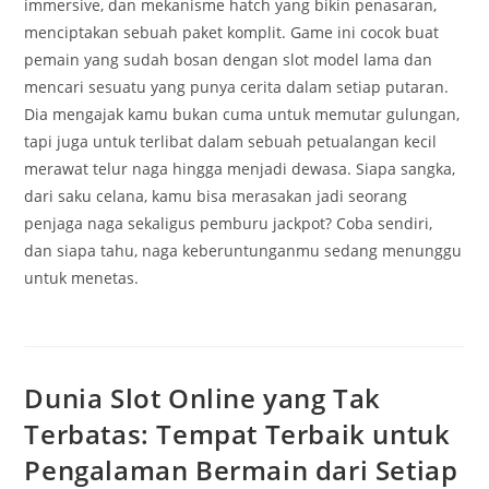
immersive, dan mekanisme hatch yang bikin penasaran,
menciptakan sebuah paket komplit. Game ini cocok buat
pemain yang sudah bosan dengan slot model lama dan
mencari sesuatu yang punya cerita dalam setiap putaran.
Dia mengajak kamu bukan cuma untuk memutar gulungan,
tapi juga untuk terlibat dalam sebuah petualangan kecil
merawat telur naga hingga menjadi dewasa. Siapa sangka,
dari saku celana, kamu bisa merasakan jadi seorang
penjaga naga sekaligus pemburu jackpot? Coba sendiri,
dan siapa tahu, naga keberuntunganmu sedang menunggu
untuk menetas.
Dunia Slot Online yang Tak
Terbatas: Tempat Terbaik untuk
Pengalaman Bermain dari Setiap