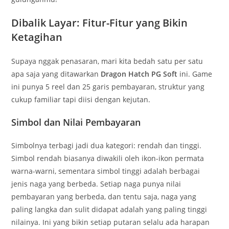
Dibalik Layar: Fitur-Fitur yang Bikin
Ketagihan
Supaya nggak penasaran, mari kita bedah satu per satu
apa saja yang ditawarkan
Dragon Hatch PG Soft
ini. Game
ini punya 5 reel dan 25 garis pembayaran, struktur yang
cukup familiar tapi diisi dengan kejutan.
Simbol dan Nilai Pembayaran
Simbolnya terbagi jadi dua kategori: rendah dan tinggi.
Simbol rendah biasanya diwakili oleh ikon-ikon permata
warna-warni, sementara simbol tinggi adalah berbagai
jenis naga yang berbeda. Setiap naga punya nilai
pembayaran yang berbeda, dan tentu saja, naga yang
paling langka dan sulit didapat adalah yang paling tinggi
nilainya. Ini yang bikin setiap putaran selalu ada harapan