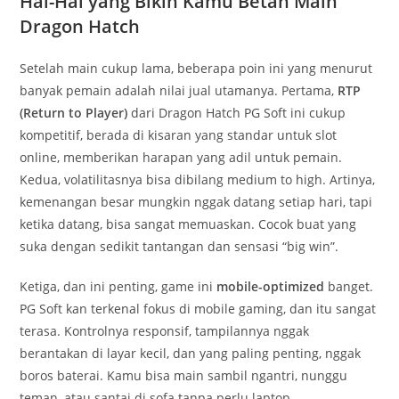
Hal-Hal yang Bikin Kamu Betah Main
Dragon Hatch
Setelah main cukup lama, beberapa poin ini yang menurut
banyak pemain adalah nilai jual utamanya. Pertama,
RTP
(Return to Player)
dari Dragon Hatch PG Soft ini cukup
kompetitif, berada di kisaran yang standar untuk slot
online, memberikan harapan yang adil untuk pemain.
Kedua, volatilitasnya bisa dibilang medium to high. Artinya,
kemenangan besar mungkin nggak datang setiap hari, tapi
ketika datang, bisa sangat memuaskan. Cocok buat yang
suka dengan sedikit tantangan dan sensasi “big win”.
Ketiga, dan ini penting, game ini
mobile-optimized
banget.
PG Soft kan terkenal fokus di mobile gaming, dan itu sangat
terasa. Kontrolnya responsif, tampilannya nggak
berantakan di layar kecil, dan yang paling penting, nggak
boros baterai. Kamu bisa main sambil ngantri, nunggu
teman, atau santai di sofa tanpa perlu laptop.