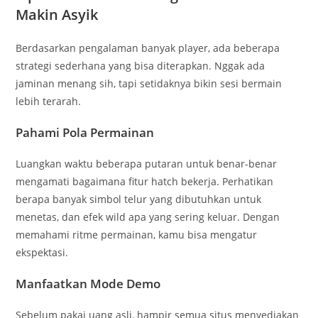
Makin Asyik
Berdasarkan pengalaman banyak player, ada beberapa
strategi sederhana yang bisa diterapkan. Nggak ada
jaminan menang sih, tapi setidaknya bikin sesi bermain
lebih terarah.
Pahami Pola Permainan
Luangkan waktu beberapa putaran untuk benar-benar
mengamati bagaimana fitur hatch bekerja. Perhatikan
berapa banyak simbol telur yang dibutuhkan untuk
menetas, dan efek wild apa yang sering keluar. Dengan
memahami ritme permainan, kamu bisa mengatur
ekspektasi.
Manfaatkan Mode Demo
Sebelum pakai uang asli, hampir semua situs menyediakan