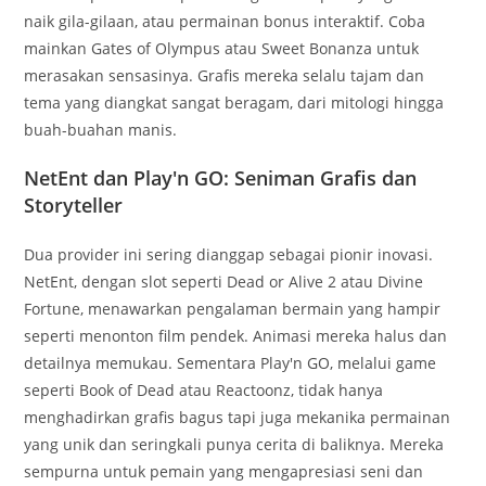
naik gila-gilaan, atau permainan bonus interaktif. Coba
mainkan Gates of Olympus atau Sweet Bonanza untuk
merasakan sensasinya. Grafis mereka selalu tajam dan
tema yang diangkat sangat beragam, dari mitologi hingga
buah-buahan manis.
NetEnt dan Play'n GO: Seniman Grafis dan
Storyteller
Dua provider ini sering dianggap sebagai pionir inovasi.
NetEnt, dengan slot seperti Dead or Alive 2 atau Divine
Fortune, menawarkan pengalaman bermain yang hampir
seperti menonton film pendek. Animasi mereka halus dan
detailnya memukau. Sementara Play'n GO, melalui game
seperti Book of Dead atau Reactoonz, tidak hanya
menghadirkan grafis bagus tapi juga mekanika permainan
yang unik dan seringkali punya cerita di baliknya. Mereka
sempurna untuk pemain yang mengapresiasi seni dan