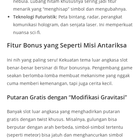
nebula. Lubang hitam khususnya sering jadi fitur
menarik yang “menghisap” simbol dan mengubahnya.
Teknologi Futuristik:
Peta bintang, radar, perangkat
komunikasi hologram, dan senjata laser. Ini memperkuat
nuansa sci-fi.
Fitur Bonus yang Seperti Misi Antariksa
Ini nih yang paling seru! Kekuatan tema luar angkasa slot
benar-benar bersinar di fitur bonusnya. Pengembang game
seakan berlomba-lomba membuat mekanisme yang nggak
cuma memberi kemenangan, tapi juga cerita kecil.
Putaran Gratis dengan “Modifikasi Gravitasi”
Banyak slot luar angkasa yang menghadirkan putaran
gratis dengan twist khusus. Misalnya, gulungan bisa
berputar dengan arah berbeda, simbol-simbol tertentu
(seperti meteor) bisa jatuh dan menghancurkan simbol