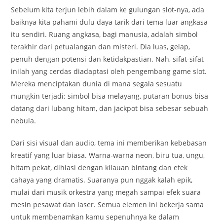
Sebelum kita terjun lebih dalam ke gulungan slot-nya, ada
baiknya kita pahami dulu daya tarik dari tema luar angkasa
itu sendiri. Ruang angkasa, bagi manusia, adalah simbol
terakhir dari petualangan dan misteri. Dia luas, gelap,
penuh dengan potensi dan ketidakpastian. Nah, sifat-sifat
inilah yang cerdas diadaptasi oleh pengembang game slot.
Mereka menciptakan dunia di mana segala sesuatu
mungkin terjadi: simbol bisa melayang, putaran bonus bisa
datang dari lubang hitam, dan jackpot bisa sebesar sebuah
nebula.
Dari sisi visual dan audio, tema ini memberikan kebebasan
kreatif yang luar biasa. Warna-warna neon, biru tua, ungu,
hitam pekat, dihiasi dengan kilauan bintang dan efek
cahaya yang dramatis. Suaranya pun nggak kalah epik,
mulai dari musik orkestra yang megah sampai efek suara
mesin pesawat dan laser. Semua elemen ini bekerja sama
untuk membenamkan kamu sepenuhnya ke dalam