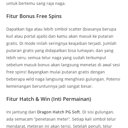
untuk bertemu sang raja naga.
Fitur Bonus Free Spins
Dapatkan tiga atau lebih simbol scatter (biasanya berupa
kuil atau portal ajaib) dan kamu akan masuk ke putaran
gratis. Di mode inilah seringnya keajaiban terjadi. Jumlah
putaran gratis yang didapatkan bisa lumayan, dan yang
lebih seru, semua telur naga yang sudah terkumpul
sebelum masuk bonus akan langsung menetas di awal sesi
free spins! Bayangkan mulai putaran gratis dengan
beberapa wild naga langsung menghiasi gulungan. Potensi
kemenangan beruntunnya jadi sangat besar.
Fitur Hatch & Win (Inti Permainan)
Ini jantung dari
Dragon Hatch PG Soft
. Di sisi gulungan,
ada semacam “penetasan meter”. Setiap kali simbol telur
mendarat, meteran ini akan terisi. Setelah penuh, telur