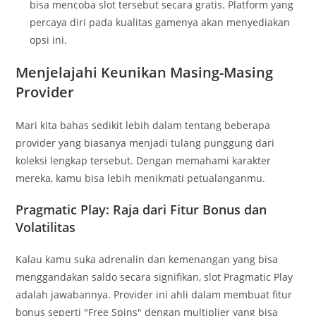
bisa mencoba slot tersebut secara gratis. Platform yang
percaya diri pada kualitas gamenya akan menyediakan
opsi ini.
Menjelajahi Keunikan Masing-Masing
Provider
Mari kita bahas sedikit lebih dalam tentang beberapa
provider yang biasanya menjadi tulang punggung dari
koleksi lengkap tersebut. Dengan memahami karakter
mereka, kamu bisa lebih menikmati petualanganmu.
Pragmatic Play: Raja dari Fitur Bonus dan
Volatilitas
Kalau kamu suka adrenalin dan kemenangan yang bisa
menggandakan saldo secara signifikan, slot Pragmatic Play
adalah jawabannya. Provider ini ahli dalam membuat fitur
bonus seperti "Free Spins" dengan multiplier yang bisa