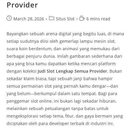
Provider
Post
Post
Reading
March 28, 2026
Situs Slot
6 mins read
published:
category:
time:
Bayangkan sebuah arena digital yang begitu luas, di mana
setiap sudutnya diisi oleh gemerlap lampu mesin slot,
suara koin berdentum, dan animasi yang memukau dari
berbagai penjuru dunia. Inilah gambaran sederhana dari
apa yang bisa kamu dapatkan ketika mencari platform
dengan koleksi
Judi Slot Lengkap Semua Provider
. Bukan
sekadar klaim biasa, tapi sebuah janji bahwa hampir
semua permainan slot yang pernah kamu dengar—dan
yang belum—berkumpul dalam satu tempat. Bagi para
penggemar slot online, ini bukan lagi sekadar hiburan,
melainkan sebuah petualangan tanpa batas untuk
mengeksplorasi setiap tema, fitur, dan gaya bermain yang
diciptakan oleh para developer terbaik di industri ini.