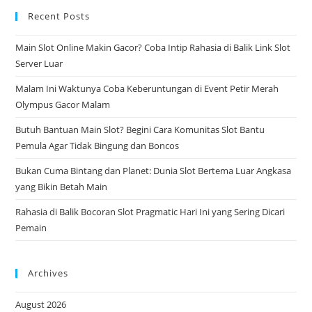
Recent Posts
clo
the
Main Slot Online Makin Gacor? Coba Intip Rahasia di Balik Link Slot
sea
Server Luar
pan
Malam Ini Waktunya Coba Keberuntungan di Event Petir Merah
Olympus Gacor Malam
Butuh Bantuan Main Slot? Begini Cara Komunitas Slot Bantu
Pemula Agar Tidak Bingung dan Boncos
Bukan Cuma Bintang dan Planet: Dunia Slot Bertema Luar Angkasa
yang Bikin Betah Main
Rahasia di Balik Bocoran Slot Pragmatic Hari Ini yang Sering Dicari
Pemain
Archives
August 2026