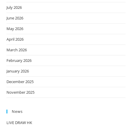
July 2026
June 2026
May 2026
April 2026
March 2026
February 2026
January 2026
December 2025
November 2025
News
LIVE DRAW HK