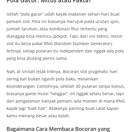
Pola Gacor: Mitos atau Fakta?
Istilah “pola gacor” udah kayak makanan sehari-hari buat
pemain slot. Pola ini biasanya merujuk pada urutan spin,
jumlah taruhan, atau kombinasi fitur tertentu yang
dianggap bisa memicu jackpot. Tapi, dari sisi teknis, mesin
slot itu kerja pakai RNG (Random Number Generator).
Artinya, setiap putaran itu independen dan nggak ada pola
yang bisa diulang persis sama.
Nah, di sinilah letak triknya. Bocoran slot pragmatic hari
sering kali bukan ngasih pola baku, melainkan
kecenderungan
. Contohnya, setelah 30 putaran tanpa bonus,
biasanya game mulai “longgar”. Ini nggak selalu benar, tapi
dari pengalaman banyak pemain, ada momen di mana RNG
kayak lagi “baik hati”. Makanya, penting buat catat kapan
kamu menang besar atau kalah.
Bagaimana Cara Membaca Bocoran yang