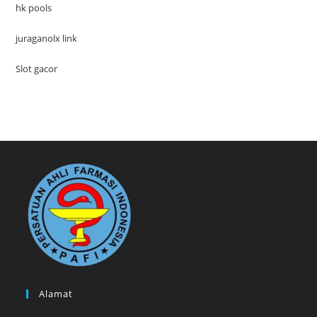
hk pools
juraganolx link
Slot gacor
Alamat