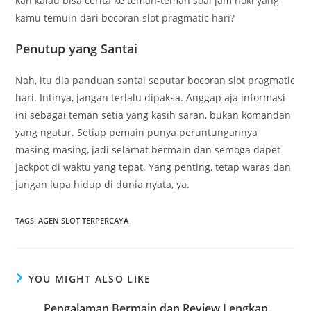
kan kalau bisa cerita ke teman-teman soal jam hoki yang
kamu temuin dari bocoran slot pragmatic hari?
Penutup yang Santai
Nah, itu dia panduan santai seputar bocoran slot pragmatic
hari. Intinya, jangan terlalu dipaksa. Anggap aja informasi
ini sebagai teman setia yang kasih saran, bukan komandan
yang ngatur. Setiap pemain punya peruntungannya
masing-masing, jadi selamat bermain dan semoga dapet
jackpot di waktu yang tepat. Yang penting, tetap waras dan
jangan lupa hidup di dunia nyata, ya.
TAGS
:
AGEN SLOT TERPERCAYA
YOU MIGHT ALSO LIKE
Pengalaman Bermain dan Review Lengkap