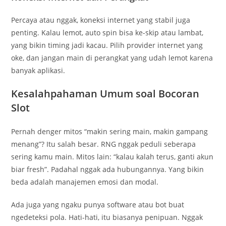
Percaya atau nggak, koneksi internet yang stabil juga
penting. Kalau lemot, auto spin bisa ke-skip atau lambat,
yang bikin timing jadi kacau. Pilih provider internet yang
oke, dan jangan main di perangkat yang udah lemot karena
banyak aplikasi.
Kesalahpahaman Umum soal Bocoran
Slot
Pernah denger mitos “makin sering main, makin gampang
menang”? Itu salah besar. RNG nggak peduli seberapa
sering kamu main. Mitos lain: “kalau kalah terus, ganti akun
biar fresh”. Padahal nggak ada hubungannya. Yang bikin
beda adalah manajemen emosi dan modal.
Ada juga yang ngaku punya software atau bot buat
ngedeteksi pola. Hati-hati, itu biasanya penipuan. Nggak