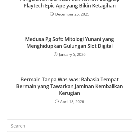
Playtech Epic Ape yang Bikin Ketagihan
December 25, 2025
Medusa Pg Soft: Mitologi Yunani yang
Menghidupkan Gulungan Slot Digital
January 5, 2026
Bermain Tanpa Was-was: Rahasia Tempat
Bermain yang Tawarkan Jaminan Kembalikan
Kerugian
April 18, 2026
Pre
Es
to