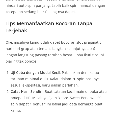
hindari auto spin panjang. Lebih baik spin manual dengan
kecepatan sedang biar feeling-nya dapet.
Tips Memanfaatkan Bocoran Tanpa
Terjebak
Oke, misalnya kamu udah dapet
bocoran slot pragmatic
hari
dari grup atau teman. Langkah selanjutnya apa?
Jangan langsung pasang taruhan besar. Coba ikuti tips ini
biar nggak boncos:
Uji Coba dengan Modal Kecil
: Pakai akun demo atau
taruhan minimal dulu. Kalau dalam 20 spin hasilnya
sesuai ekspektasi, baru naikin perlahan.
Catat Hasil Sendiri
: Buat catatan kecil main di buku atau
notepad HP. Misalnya, “Jam 3 sore, Sweet Bonanza, 50
spin dapet 1 bonus.” Ini bakal jadi data berharga buat
kamu.