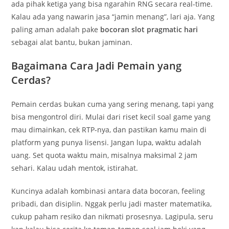
ada pihak ketiga yang bisa ngarahin RNG secara real-time.
Kalau ada yang nawarin jasa “jamin menang”, lari aja. Yang
paling aman adalah pake
bocoran slot pragmatic hari
sebagai alat bantu, bukan jaminan.
Bagaimana Cara Jadi Pemain yang
Cerdas?
Pemain cerdas bukan cuma yang sering menang, tapi yang
bisa mengontrol diri. Mulai dari riset kecil soal game yang
mau dimainkan, cek RTP-nya, dan pastikan kamu main di
platform yang punya lisensi. Jangan lupa, waktu adalah
uang. Set quota waktu main, misalnya maksimal 2 jam
sehari. Kalau udah mentok, istirahat.
Kuncinya adalah kombinasi antara data bocoran, feeling
pribadi, dan disiplin. Nggak perlu jadi master matematika,
cukup paham resiko dan nikmati prosesnya. Lagipula, seru