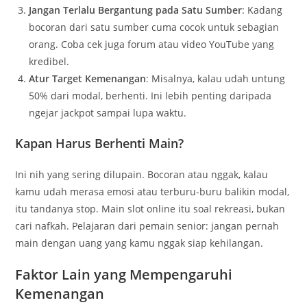
Jangan Terlalu Bergantung pada Satu Sumber
: Kadang
bocoran dari satu sumber cuma cocok untuk sebagian
orang. Coba cek juga forum atau video YouTube yang
kredibel.
Atur Target Kemenangan
: Misalnya, kalau udah untung
50% dari modal, berhenti. Ini lebih penting daripada
ngejar jackpot sampai lupa waktu.
Kapan Harus Berhenti Main?
Ini nih yang sering dilupain. Bocoran atau nggak, kalau
kamu udah merasa emosi atau terburu-buru balikin modal,
itu tandanya stop. Main slot online itu soal rekreasi, bukan
cari nafkah. Pelajaran dari pemain senior: jangan pernah
main dengan uang yang kamu nggak siap kehilangan.
Faktor Lain yang Mempengaruhi
Kemenangan