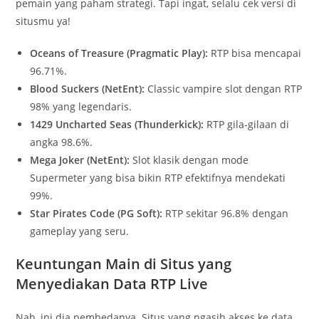
pemain yang paham strategi. Tapi ingat, selalu cek versi di
situsmu ya!
Oceans of Treasure (Pragmatic Play):
RTP bisa mencapai
96.71%.
Blood Suckers (NetEnt):
Classic vampire slot dengan RTP
98% yang legendaris.
1429 Uncharted Seas (Thunderkick):
RTP gila-gilaan di
angka 98.6%.
Mega Joker (NetEnt):
Slot klasik dengan mode
Supermeter yang bisa bikin RTP efektifnya mendekati
99%.
Star Pirates Code (PG Soft):
RTP sekitar 96.8% dengan
gameplay yang seru.
Keuntungan Main di Situs yang
Menyediakan Data RTP Live
Nah, ini dia pembedanya. Situs yang ngasih akses ke data