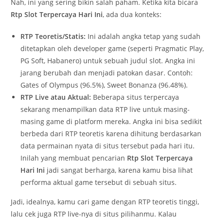
Nah, ini yang sering bikin salah paham. Ketika kita bicara
Rtp Slot Terpercaya Hari Ini
, ada dua konteks:
RTP Teoretis/Statis:
Ini adalah angka tetap yang sudah
ditetapkan oleh developer game (seperti Pragmatic Play,
PG Soft, Habanero) untuk sebuah judul slot. Angka ini
jarang berubah dan menjadi patokan dasar. Contoh:
Gates of Olympus (96.5%), Sweet Bonanza (96.48%).
RTP Live atau Aktual:
Beberapa situs terpercaya
sekarang menampilkan data RTP live untuk masing-
masing game di platform mereka. Angka ini bisa sedikit
berbeda dari RTP teoretis karena dihitung berdasarkan
data permainan nyata di situs tersebut pada hari itu.
Inilah yang membuat pencarian
Rtp Slot Terpercaya
Hari Ini
jadi sangat berharga, karena kamu bisa lihat
performa aktual game tersebut di sebuah situs.
Jadi, idealnya, kamu cari game dengan RTP teoretis tinggi,
lalu cek juga RTP live-nya di situs pilihanmu. Kalau