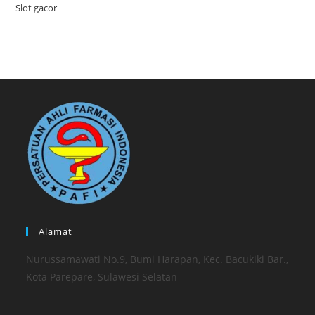
Slot gacor
Alamat
Nurussamawati No.9, Bumi Harapan, Kec. Bacukiki Bar.,
Kota Parepare, Sulawesi Selatan