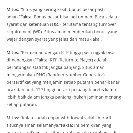
Mitos:
“Situs yang sering kasih bonus besar pasti
aman.”
Fakta:
Bonus besar bisa jadi umpan. Baca selalu
syarat dan ketentuan (T&C), terutama tentang turnover
requirement (WR). Situs aman memberikan bonus yang
wajar dengan syarat yang jelas dan masuk akal.
Mitos:
“Permainan dengan RTP tinggi pasti nggak bisa
dimenangkan.”
Fakta:
RTP (Return to Player) adalah
perhitungan statistik jangka panjang. Situs aman
menggunakan RNG (Random Number Generator)
bersertifikat yang menjamin setiap putaran benar-benar
acak dan adil. RTP tinggi berarti peluang teoretis kamu
lebih baik dalam jangka panjang, bukan jaminan menang
setiap putaran.
Mitos:
“Kalau sudah dapat withdrawal sekali, berarti
situsnya aman selamanya.”
Fakta:
Ini pemikiran yang
berbahaya. Beberapa situs nakal sengaja membayar di