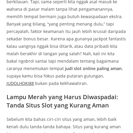
berkilauan. Tapi, sama seperti kita nggak asal masuk ke
wahana di pasar malam tanpa lihat pengamanannya,
memilih tempat bermain juga butuh kewaspadaan ekstra.
Banyak yang bilang, “yang penting menang dulu,” tapi
percayalah, faktor keamanan itu jauh lebih krusial daripada
sekadar bonus besar. Karena apa gunanya jackpot fantastis
kalau uangnya nggak bisa ditarik, atau data pribadi kita
malah berakhir di tangan yang salah? Nah, kali ini kita
bakal ngobrol santai tapi mendalam tentang bagaimana
caranya menemukan tempat
judi slot online paling aman
,
supaya kamu bisa fokus pada putaran gulungan,
JUDOLHOKI88
bukan pada kekhawatiran.
Lampu Merah yang Harus Diwaspadai:
Tanda Situs Slot yang Kurang Aman
Sebelum kita bahas ciri-ciri situs yang aman, lebih baik
kenali dulu tanda-tanda bahaya. Situs yang kurang aman