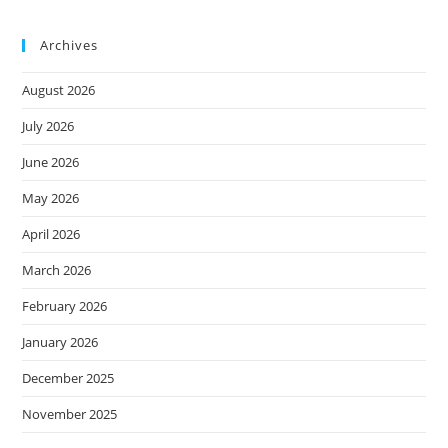
Archives
August 2026
July 2026
June 2026
May 2026
April 2026
March 2026
February 2026
January 2026
December 2025
November 2025