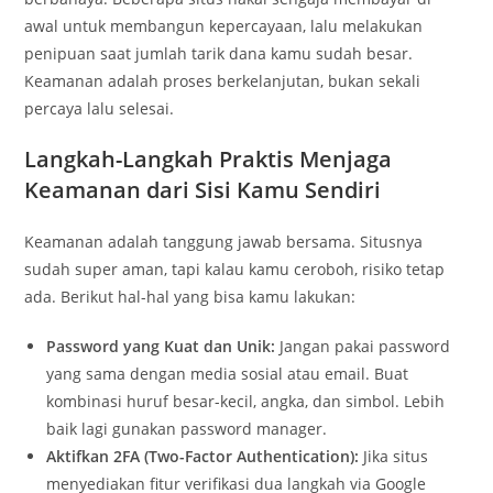
awal untuk membangun kepercayaan, lalu melakukan
penipuan saat jumlah tarik dana kamu sudah besar.
Keamanan adalah proses berkelanjutan, bukan sekali
percaya lalu selesai.
Langkah-Langkah Praktis Menjaga
Keamanan dari Sisi Kamu Sendiri
Keamanan adalah tanggung jawab bersama. Situsnya
sudah super aman, tapi kalau kamu ceroboh, risiko tetap
ada. Berikut hal-hal yang bisa kamu lakukan:
Password yang Kuat dan Unik:
Jangan pakai password
yang sama dengan media sosial atau email. Buat
kombinasi huruf besar-kecil, angka, dan simbol. Lebih
baik lagi gunakan password manager.
Aktifkan 2FA (Two-Factor Authentication):
Jika situs
menyediakan fitur verifikasi dua langkah via Google