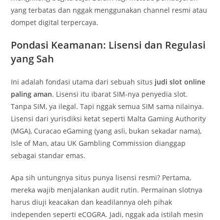
yang terbatas dan nggak menggunakan channel resmi atau
dompet digital terpercaya.
Pondasi Keamanan: Lisensi dan Regulasi
yang Sah
Ini adalah fondasi utama dari sebuah situs
judi slot online
paling aman
. Lisensi itu ibarat SIM-nya penyedia slot.
Tanpa SIM, ya ilegal. Tapi nggak semua SIM sama nilainya.
Lisensi dari yurisdiksi ketat seperti Malta Gaming Authority
(MGA), Curacao eGaming (yang asli, bukan sekadar nama),
Isle of Man, atau UK Gambling Commission dianggap
sebagai standar emas.
Apa sih untungnya situs punya lisensi resmi? Pertama,
mereka wajib menjalankan audit rutin. Permainan slotnya
harus diuji keacakan dan keadilannya oleh pihak
independen seperti eCOGRA. Jadi, nggak ada istilah mesin