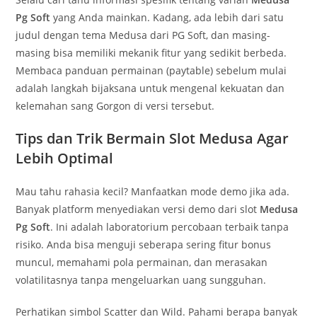
Pg Soft
yang Anda mainkan. Kadang, ada lebih dari satu
judul dengan tema Medusa dari PG Soft, dan masing-
masing bisa memiliki mekanik fitur yang sedikit berbeda.
Membaca panduan permainan (paytable) sebelum mulai
adalah langkah bijaksana untuk mengenal kekuatan dan
kelemahan sang Gorgon di versi tersebut.
Tips dan Trik Bermain Slot Medusa Agar
Lebih Optimal
Mau tahu rahasia kecil? Manfaatkan mode demo jika ada.
Banyak platform menyediakan versi demo dari slot
Medusa
Pg Soft
. Ini adalah laboratorium percobaan terbaik tanpa
risiko. Anda bisa menguji seberapa sering fitur bonus
muncul, memahami pola permainan, dan merasakan
volatilitasnya tanpa mengeluarkan uang sungguhan.
Perhatikan simbol Scatter dan Wild. Pahami berapa banyak