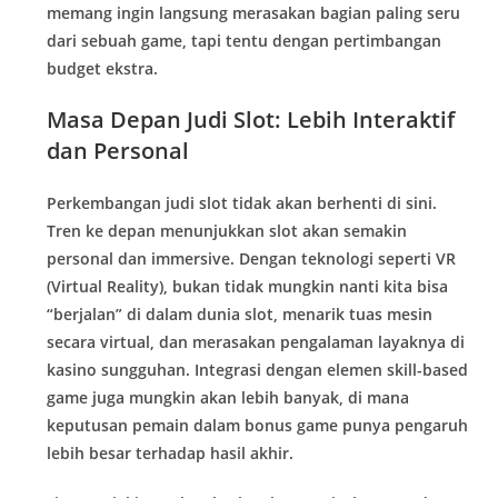
memang ingin langsung merasakan bagian paling seru
dari sebuah game, tapi tentu dengan pertimbangan
budget ekstra.
Masa Depan Judi Slot: Lebih Interaktif
dan Personal
Perkembangan judi slot tidak akan berhenti di sini.
Tren ke depan menunjukkan slot akan semakin
personal dan immersive. Dengan teknologi seperti VR
(Virtual Reality), bukan tidak mungkin nanti kita bisa
“berjalan” di dalam dunia slot, menarik tuas mesin
secara virtual, dan merasakan pengalaman layaknya di
kasino sungguhan. Integrasi dengan elemen skill-based
game juga mungkin akan lebih banyak, di mana
keputusan pemain dalam bonus game punya pengaruh
lebih besar terhadap hasil akhir.