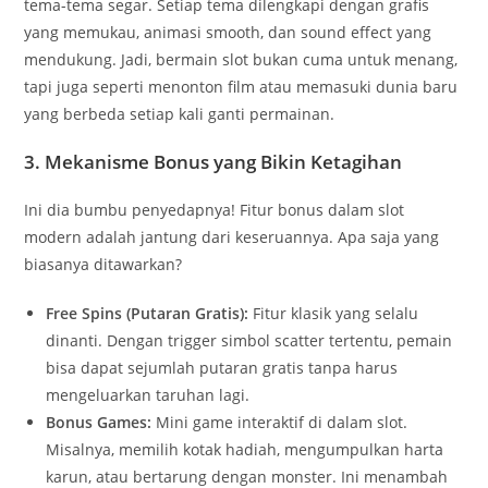
tema-tema segar. Setiap tema dilengkapi dengan grafis
yang memukau, animasi smooth, dan sound effect yang
mendukung. Jadi, bermain slot bukan cuma untuk menang,
tapi juga seperti menonton film atau memasuki dunia baru
yang berbeda setiap kali ganti permainan.
3. Mekanisme Bonus yang Bikin Ketagihan
Ini dia bumbu penyedapnya! Fitur bonus dalam slot
modern adalah jantung dari keseruannya. Apa saja yang
biasanya ditawarkan?
Free Spins (Putaran Gratis):
Fitur klasik yang selalu
dinanti. Dengan trigger simbol scatter tertentu, pemain
bisa dapat sejumlah putaran gratis tanpa harus
mengeluarkan taruhan lagi.
Bonus Games:
Mini game interaktif di dalam slot.
Misalnya, memilih kotak hadiah, mengumpulkan harta
karun, atau bertarung dengan monster. Ini menambah