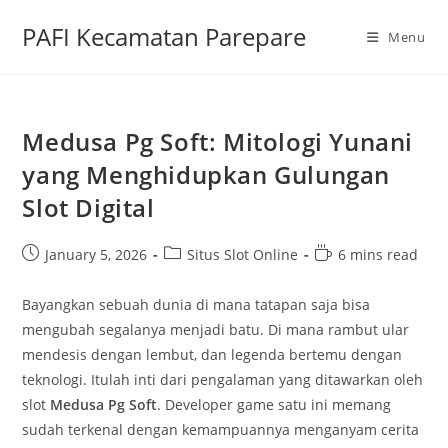
Skip
PAFI Kecamatan Parepare
to
Menu
content
Medusa Pg Soft: Mitologi Yunani
yang Menghidupkan Gulungan
Slot Digital
Post
Post
Reading
January 5, 2026
Situs Slot Online
6 mins read
published:
category:
time:
Bayangkan sebuah dunia di mana tatapan saja bisa
mengubah segalanya menjadi batu. Di mana rambut ular
mendesis dengan lembut, dan legenda bertemu dengan
teknologi. Itulah inti dari pengalaman yang ditawarkan oleh
slot
Medusa Pg Soft
. Developer game satu ini memang
sudah terkenal dengan kemampuannya menganyam cerita