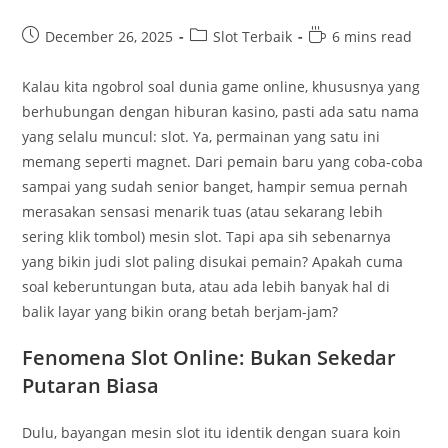
Post
Post
Reading
December 26, 2025
Slot Terbaik
6 mins read
published:
category:
time:
Kalau kita ngobrol soal dunia game online, khususnya yang
berhubungan dengan hiburan kasino, pasti ada satu nama
yang selalu muncul: slot. Ya, permainan yang satu ini
memang seperti magnet. Dari pemain baru yang coba-coba
sampai yang sudah senior banget, hampir semua pernah
merasakan sensasi menarik tuas (atau sekarang lebih
sering klik tombol) mesin slot. Tapi apa sih sebenarnya
yang bikin judi slot paling disukai pemain? Apakah cuma
soal keberuntungan buta, atau ada lebih banyak hal di
balik layar yang bikin orang betah berjam-jam?
Fenomena Slot Online: Bukan Sekedar
Putaran Biasa
Dulu, bayangan mesin slot itu identik dengan suara koin