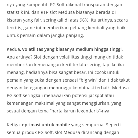
nya yang kompetitif. PG Soft dikenal transparan dengan
statistik ini, dan RTP slot Medusa biasanya berada di
kisaran yang fair, seringkali di atas 96%. Itu artinya, secara
teoritis, game ini memberikan peluang kembali yang baik
untuk pemain dalam jangka panjang.
Kedua,
volatilitas yang biasanya medium hingga tinggi
.
Apa artinya? Slot dengan volatilitas tinggi mungkin tidak
memberikan kemenangan kecil terlalu sering, tapi ketika
menang, hadiahnya bisa sangat besar. Ini cocok untuk
pemain yang suka dengan sensasi “big win” dan tidak takut
dengan ketegangan menunggu kombinasi terbaik. Medusa
PG Soft seringkali menawarkan potensi jackpot atau
kemenangan maksimal yang sangat menggiurkan, yang
sesuai dengan tema “harta karun legendaris”-nya.
Ketiga,
optimasi untuk mobile
yang sempurna. Seperti
semua produk PG Soft, slot Medusa dirancang dengan