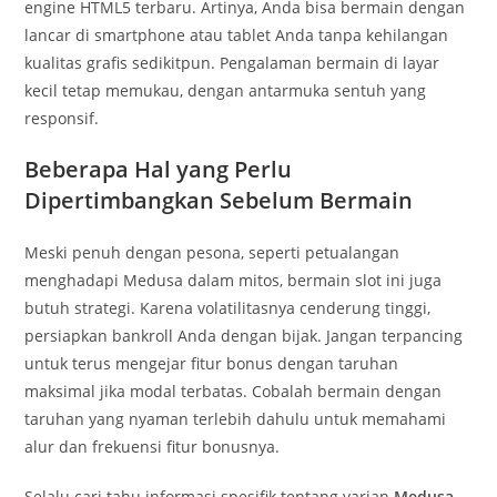
engine HTML5 terbaru. Artinya, Anda bisa bermain dengan
lancar di smartphone atau tablet Anda tanpa kehilangan
kualitas grafis sedikitpun. Pengalaman bermain di layar
kecil tetap memukau, dengan antarmuka sentuh yang
responsif.
Beberapa Hal yang Perlu
Dipertimbangkan Sebelum Bermain
Meski penuh dengan pesona, seperti petualangan
menghadapi Medusa dalam mitos, bermain slot ini juga
butuh strategi. Karena volatilitasnya cenderung tinggi,
persiapkan bankroll Anda dengan bijak. Jangan terpancing
untuk terus mengejar fitur bonus dengan taruhan
maksimal jika modal terbatas. Cobalah bermain dengan
taruhan yang nyaman terlebih dahulu untuk memahami
alur dan frekuensi fitur bonusnya.
Selalu cari tahu informasi spesifik tentang varian
Medusa