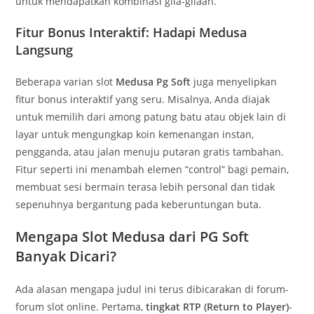
untuk mendapatkan kombinasi gila-gilaan.
Fitur Bonus Interaktif: Hadapi Medusa
Langsung
Beberapa varian slot
Medusa Pg Soft
juga menyelipkan
fitur bonus interaktif yang seru. Misalnya, Anda diajak
untuk memilih dari among patung batu atau objek lain di
layar untuk mengungkap koin kemenangan instan,
pengganda, atau jalan menuju putaran gratis tambahan.
Fitur seperti ini menambah elemen “control” bagi pemain,
membuat sesi bermain terasa lebih personal dan tidak
sepenuhnya bergantung pada keberuntungan buta.
Mengapa Slot Medusa dari PG Soft
Banyak Dicari?
Ada alasan mengapa judul ini terus dibicarakan di forum-
forum slot online. Pertama,
tingkat RTP (Return to Player)
-