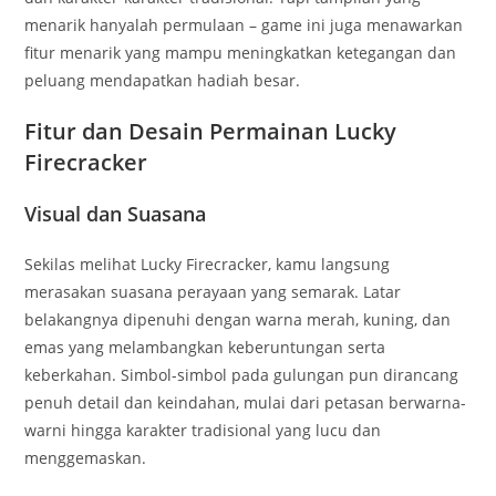
menarik hanyalah permulaan – game ini juga menawarkan
fitur menarik yang mampu meningkatkan ketegangan dan
peluang mendapatkan hadiah besar.
Fitur dan Desain Permainan Lucky
Firecracker
Visual dan Suasana
Sekilas melihat Lucky Firecracker, kamu langsung
merasakan suasana perayaan yang semarak. Latar
belakangnya dipenuhi dengan warna merah, kuning, dan
emas yang melambangkan keberuntungan serta
keberkahan. Simbol-simbol pada gulungan pun dirancang
penuh detail dan keindahan, mulai dari petasan berwarna-
warni hingga karakter tradisional yang lucu dan
menggemaskan.