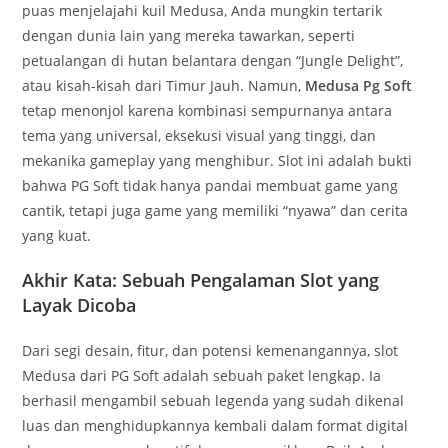
puas menjelajahi kuil Medusa, Anda mungkin tertarik
dengan dunia lain yang mereka tawarkan, seperti
petualangan di hutan belantara dengan “Jungle Delight”,
atau kisah-kisah dari Timur Jauh. Namun,
Medusa Pg Soft
tetap menonjol karena kombinasi sempurnanya antara
tema yang universal, eksekusi visual yang tinggi, dan
mekanika gameplay yang menghibur. Slot ini adalah bukti
bahwa PG Soft tidak hanya pandai membuat game yang
cantik, tetapi juga game yang memiliki “nyawa” dan cerita
yang kuat.
Akhir Kata: Sebuah Pengalaman Slot yang
Layak Dicoba
Dari segi desain, fitur, dan potensi kemenangannya, slot
Medusa dari PG Soft adalah sebuah paket lengkap. Ia
berhasil mengambil sebuah legenda yang sudah dikenal
luas dan menghidupkannya kembali dalam format digital