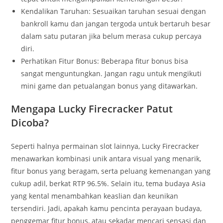
Kendalikan Taruhan: Sesuaikan taruhan sesuai dengan
bankroll kamu dan jangan tergoda untuk bertaruh besar
dalam satu putaran jika belum merasa cukup percaya
diri.
Perhatikan Fitur Bonus: Beberapa fitur bonus bisa
sangat menguntungkan. Jangan ragu untuk mengikuti
mini game dan petualangan bonus yang ditawarkan.
Mengapa Lucky Firecracker Patut
Dicoba?
Seperti halnya permainan slot lainnya, Lucky Firecracker
menawarkan kombinasi unik antara visual yang menarik,
fitur bonus yang beragam, serta peluang kemenangan yang
cukup adil, berkat RTP 96.5%. Selain itu, tema budaya Asia
yang kental menambahkan keaslian dan keunikan
tersendiri. Jadi, apakah kamu pencinta perayaan budaya,
penggemar fitur bonus, atau sekadar mencari sensasi dan