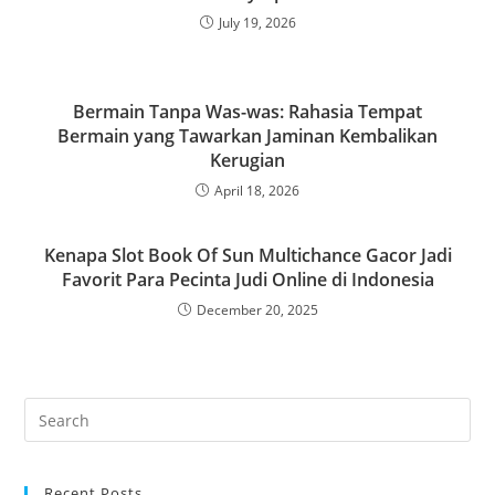
July 19, 2026
Bermain Tanpa Was-was: Rahasia Tempat
Bermain yang Tawarkan Jaminan Kembalikan
Kerugian
April 18, 2026
Kenapa Slot Book Of Sun Multichance Gacor Jadi
Favorit Para Pecinta Judi Online di Indonesia
December 20, 2025
Pre
Es
to
Recent Posts
clo