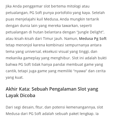
Jika Anda penggemar slot bertema mitologi atau
petualangan, PG Soft punya portofolio yang kaya. Setelah
puas menjelajahi kuil Medusa, Anda mungkin tertarik
dengan dunia lain yang mereka tawarkan, seperti
petualangan di hutan belantara dengan “Jungle Delight”,
atau kisah-kisah dari Timur Jauh. Namun,
Medusa Pg Soft
tetap menonjol karena kombinasi sempurnanya antara
tema yang universal, eksekusi visual yang tinggi, dan
mekanika gameplay yang menghibur. Slot ini adalah bukti
bahwa PG Soft tidak hanya pandai membuat game yang
cantik, tetapi juga game yang memiliki “nyawa” dan cerita
yang kuat.
Akhir Kata: Sebuah Pengalaman Slot yang
Layak Dicoba
Dari segi desain, fitur, dan potensi kemenangannya, slot
Medusa dari PG Soft adalah sebuah paket lengkap. Ia