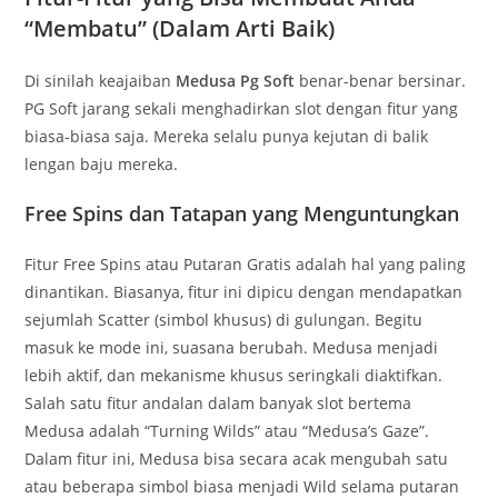
“Membatu” (Dalam Arti Baik)
Di sinilah keajaiban
Medusa Pg Soft
benar-benar bersinar.
PG Soft jarang sekali menghadirkan slot dengan fitur yang
biasa-biasa saja. Mereka selalu punya kejutan di balik
lengan baju mereka.
Free Spins dan Tatapan yang Menguntungkan
Fitur Free Spins atau Putaran Gratis adalah hal yang paling
dinantikan. Biasanya, fitur ini dipicu dengan mendapatkan
sejumlah Scatter (simbol khusus) di gulungan. Begitu
masuk ke mode ini, suasana berubah. Medusa menjadi
lebih aktif, dan mekanisme khusus seringkali diaktifkan.
Salah satu fitur andalan dalam banyak slot bertema
Medusa adalah “Turning Wilds” atau “Medusa’s Gaze”.
Dalam fitur ini, Medusa bisa secara acak mengubah satu
atau beberapa simbol biasa menjadi Wild selama putaran