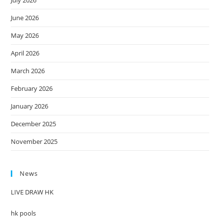
July 2026
June 2026
May 2026
April 2026
March 2026
February 2026
January 2026
December 2025
November 2025
News
LIVE DRAW HK
hk pools