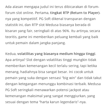
Ada alasan mengapa judul ini terus dibicarakan di forum-
forum slot online. Pertama,
tingkat RTP (Return to Player)
-
nya yang kompetitif. PG Soft dikenal transparan dengan
statistik ini, dan RTP slot Medusa biasanya berada di
kisaran yang fair, seringkali di atas 96%. Itu artinya, secara
teoritis, game ini memberikan peluang kembali yang baik
untuk pemain dalam jangka panjang.
Kedua,
volatilitas yang biasanya medium hingga tinggi
.
Apa artinya? Slot dengan volatilitas tinggi mungkin tidak
memberikan kemenangan kecil terlalu sering, tapi ketika
menang, hadiahnya bisa sangat besar. Ini cocok untuk
pemain yang suka dengan sensasi “big win” dan tidak takut
dengan ketegangan menunggu kombinasi terbaik. Medusa
PG Soft seringkali menawarkan potensi jackpot atau
kemenangan maksimal yang sangat menggiurkan, yang
sesuai dengan tema “harta karun legendaris”-nya.