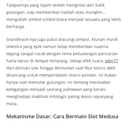
Tatapannya yang tajam seolah mengintai dari balik
gulungan, siap memberikan hadiah atau mungkin…
mengubah simbol-simbol biasa menjadi sesuatu yang lebih
berharga.
Soundtrack-nya juga patut diacungi jempol. Alunan musik
orkestra yang epik namun tetap memberikan nuansa
tegang sangat cocok dengan tema petualangan pencarian
harta karun di tempat terlarang. Setiap efek suara,
odin77
dari desisan ular hingga dentuman saat fitur bonus aktif,
dirancang untuk memperdalam imersi pemain. Ini bukan
hanya soal memutar gulungan; ini tentang merasakan
ketegangan menjadi seorang pahlawan yang berani
menghadapi makhluk mitologis paling ikonis sepanjang
masa.
Mekanisme Dasar: Cara Bermain Slot Medusa