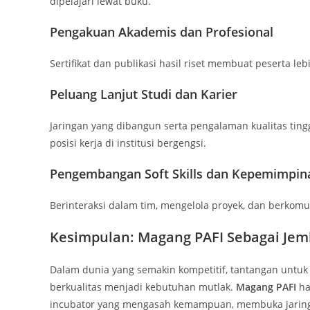
dipelajari lewat buku.
Pengakuan Akademis dan Profesional
Sertifikat dan publikasi hasil riset membuat peserta l
Peluang Lanjut Studi dan Karier
Jaringan yang dibangun serta pengalaman kualitas tin
posisi kerja di institusi bergengsi.
Pengembangan Soft Skills dan Kepemimpin
Berinteraksi dalam tim, mengelola proyek, dan berkomun
Kesimpulan: Magang PAFI Sebagai Je
Dalam dunia yang semakin kompetitif, tantangan untu
berkualitas menjadi kebutuhan mutlak.
Magang PAFI
ha
incubator yang mengasah kemampuan, membuka jaringan