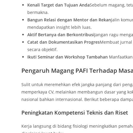
Kenali Target dan Tujuan Anda
Sebelum magang, tetap
bermakna.
Bangun Relasi dengan Mentor dan Rekan
Jalin komu
mendapatkan insight lebih luas.
Aktif Bertanya dan Berkontribusi
Jangan ragu menga
Catat dan Dokumentasikan Progres
Membuat jurnal
secara objektif.
Ikuti Seminar dan Workshop Tambahan
Manfaatkan 
Pengaruh Magang PAFI Terhadap Masa
Sulit untuk meremehkan efek jangka panjang dari penga
memperkaya CV, melainkan membangun dasar yang koko
nasional bahkan internasional. Berikut beberapa damp
Peningkatan Kompetensi Teknis dan Riset
Kerja langsung di bidang fisiologi meningkatkan pem