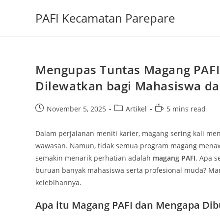
Skip
PAFI Kecamatan Parepare
to
content
Mengupas Tuntas Magang PAFI:
Dilewatkan bagi Mahasiswa da
Post
Post
Reading
November 5, 2025
Artikel
5 mins read
published:
category:
time:
Dalam perjalanan meniti karier, magang sering kali m
wawasan. Namun, tidak semua program magang menawar
semakin menarik perhatian adalah
magang PAFI
. Apa 
buruan banyak mahasiswa serta profesional muda? Mar
kelebihannya.
Apa itu Magang PAFI dan Mengapa Di