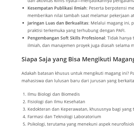
dan aktivitas klinis nyata—menjadikannya pengalama
Kesempatan Publikasi Ilmiah
: Peserta berpotensi me
memberikan nilai tambah saat melamar pekerjaan at
Jaringan Luas dan Berkualitas
: Melalui magang ini, 
praktisi terkemuka yang terhubung dengan PAFI.
Pengembangan Soft Skills Profesional
: Tidak hanya
ilmiah, dan manajemen proyek juga diasah selama 
Siapa Saja yang Bisa Mengikuti Magan
Adakah batasan khusus untuk mengikuti magang ini? P
mahasiswa dan lulusan baru dari jurusan yang berkaitan
Ilmu Biologi dan Biomedis
Fisiologi dan Ilmu Kesehatan
Kedokteran dan Keperawatan, khususnya bagi yang te
Farmasi dan Teknologi Laboratorium
Psikologi, terutama yang menekuni aspek neurofisiol