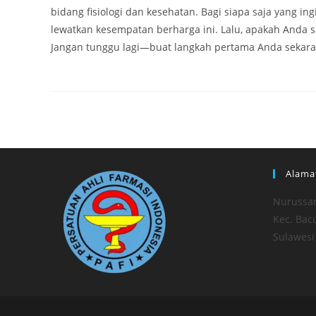
bidang fisiologi dan kesehatan. Bagi siapa saja yang in
lewatkan kesempatan berharga ini. Lalu, apakah Anda
Jangan tunggu lagi—buat langkah pertama Anda sekara
Alama
Nurussam
Kec. Bacu
Sulawesi