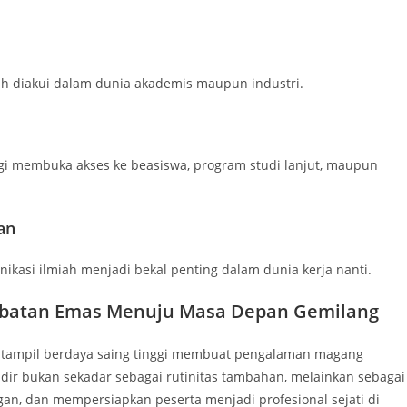
ebih diakui dalam dunia akademis maupun industri.
ggi membuka akses ke beasiswa, program studi lanjut, maupun
an
ikasi ilmiah menjadi bekal penting dalam dunia kerja nanti.
mbatan Emas Menuju Masa Depan Gemilang
k tampil berdaya saing tinggi membuat pengalaman magang
dir bukan sekadar sebagai rutinitas tambahan, melainkan sebagai
, dan mempersiapkan peserta menjadi profesional sejati di