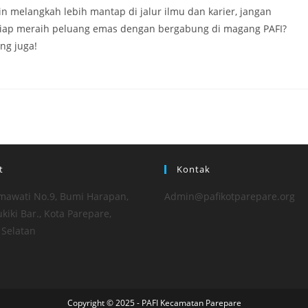
gin melangkah lebih mantap di jalur ilmu dan karier, jangan
 siap meraih peluang emas dengan bergabung di magang PAFI?
ng juga!
t
Kontak
awati No.9, Bumi Harapan,
Admin@pafikotparepare.org
kiki Bar., Kota Parepare,
 Selatan
Copyright © 2025 - PAFI Kecamatan Parepare