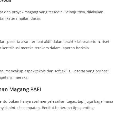
 Awal
at dan proyek magang yang tersedia. Selanjutnya, dilakukan
an keterampilan dasar.
, peserta akan terlibat aktif dalam praktik laboratorium, riset
n kontribusi mereka terekam dalam laporan berkala.
n, mencakup aspek teknis dan soft skills. Peserta yang berhasil
mpetensi mereka.
man Magang PAFI
ntu bukan hanya soal menyelesaikan tugas, tapi juga bagaimana
yak pintu kesempatan. Berikut beberapa tips penting: